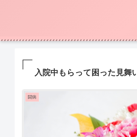
入院中もらって困った見舞
闘病