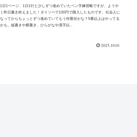
1日1ページ、1日1行と少しずつ進めていたペン字練習帳ですが、ようや
く昨日書き終えました！ダイソーで100円で購入したものです。社会人に
なってからちょっとずつ進めていてもう何冊目かな？5冊以上はやってる
かも。縦書きや横書き、ひらがなや漢字以...
2025.10.01