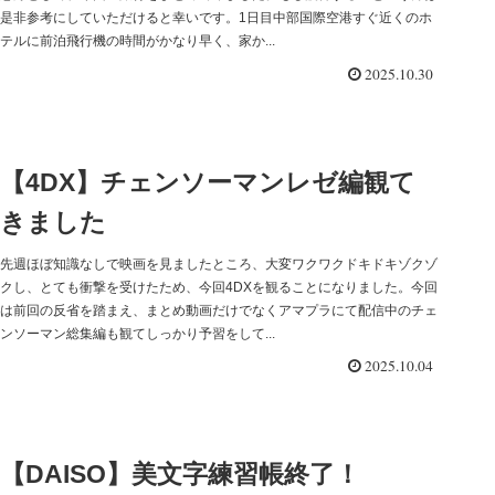
是非参考にしていただけると幸いです。1日目中部国際空港すぐ近くのホ
テルに前泊飛行機の時間がかなり早く、家か...
2025.10.30
【4DX】チェンソーマンレゼ編観て
きました
先週ほぼ知識なしで映画を見ましたところ、大変ワクワクドキドキゾクゾ
クし、とても衝撃を受けたため、今回4DXを観ることになりました。今回
は前回の反省を踏まえ、まとめ動画だけでなくアマプラにて配信中のチェ
ンソーマン総集編も観てしっかり予習をして...
2025.10.04
【DAISO】美文字練習帳終了！