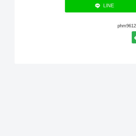
LINE
phm96