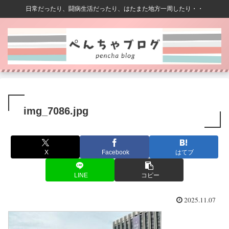
日常だったり、闘病生活だったり、はたまた地方一周したり・・
img_7086.jpg
X
Facebook
はてブ
LINE
コピー
2025.11.07