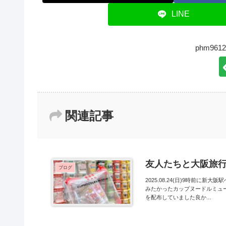
LINE
phm96
関連記事
友人たちと大阪旅行1
ブログ
2025.08.24(日)9時前
みたかったカップヌードルミュー
を配布していました良か...