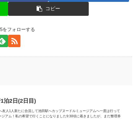
コピー
125をフォローする
泊2日(2日目)
に新大阪駅へ友人1人新たに合流して池田駅へカップヌードルミュージアムへ一度は行って
ジアム！私の希望で行くことになりました9:30頃に着きましたが、まだ整理券