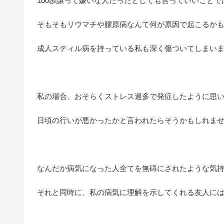
100歩譲って嫌いな人だったとしても言っていいことで
そもそもリウマチや膠原病なんて何が原因で起こるか
成人スティル病を持っている私も深く傷ついてしまい
私の場合、おそらくストレス過多で発症したように思
日頃の行いが悪かったかと言われたらそうかもしれま
なんだか病気になった人全てを無碍にされたような気持
それと同時に、私の病気に理解を示してくれる友人に