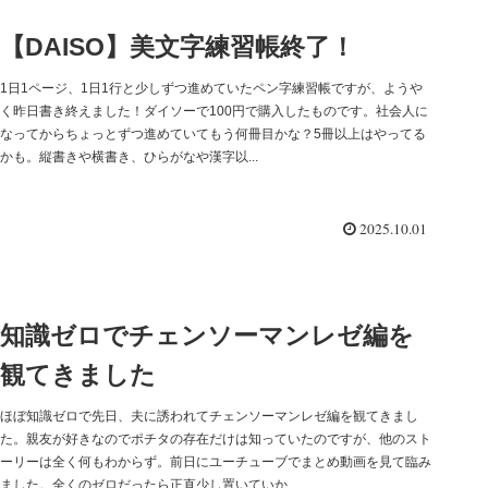
【DAISO】美文字練習帳終了！
1日1ページ、1日1行と少しずつ進めていたペン字練習帳ですが、ようや
く昨日書き終えました！ダイソーで100円で購入したものです。社会人に
なってからちょっとずつ進めていてもう何冊目かな？5冊以上はやってる
かも。縦書きや横書き、ひらがなや漢字以...
2025.10.01
知識ゼロでチェンソーマンレゼ編を
観てきました
ほぼ知識ゼロで先日、夫に誘われてチェンソーマンレゼ編を観てきまし
た。親友が好きなのでポチタの存在だけは知っていたのですが、他のスト
ーリーは全く何もわからず。前日にユーチューブでまとめ動画を見て臨み
ました。全くのゼロだったら正直少し置いていか...