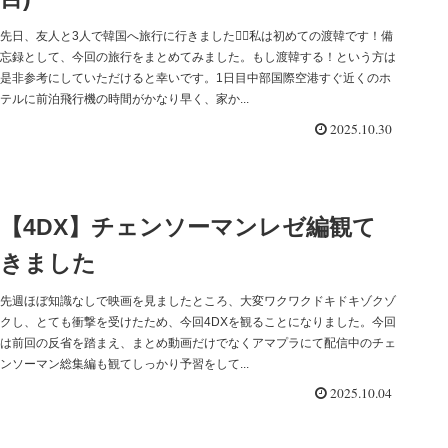
先日、友人と3人で韓国へ旅行に行きました私は初めての渡韓です！備
忘録として、今回の旅行をまとめてみました。もし渡韓する！という方は
是非参考にしていただけると幸いです。1日目中部国際空港すぐ近くのホ
テルに前泊飛行機の時間がかなり早く、家か...
2025.10.30
【4DX】チェンソーマンレゼ編観て
きました
先週ほぼ知識なしで映画を見ましたところ、大変ワクワクドキドキゾクゾ
クし、とても衝撃を受けたため、今回4DXを観ることになりました。今回
は前回の反省を踏まえ、まとめ動画だけでなくアマプラにて配信中のチェ
ンソーマン総集編も観てしっかり予習をして...
2025.10.04