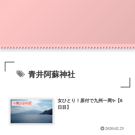
青井阿蘇神社
女ひとり！原付で九州一周✨【6
一周シリーズ
日目】
2020.02.25