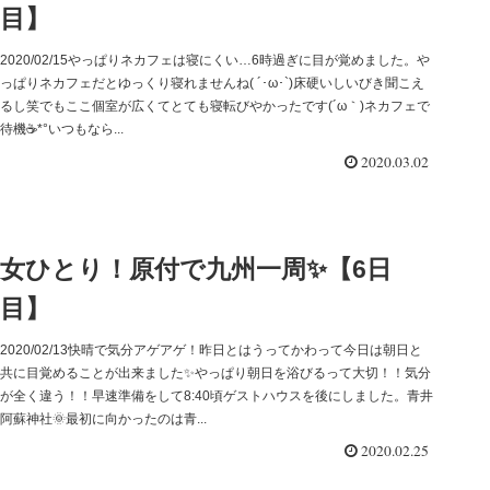
目】
2020/02/15やっぱりネカフェは寝にくい…6時過ぎに目が覚めました。や
っぱりネカフェだとゆっくり寝れませんね( ´･ω･`)床硬いしいびき聞こえ
るし笑でもここ個室が広くてとても寝転びやかったです(´ω｀)ネカフェで
待機☕*°いつもなら...
2020.03.02
女ひとり！原付で九州一周✨【6日
目】
2020/02/13快晴で気分アゲアゲ！昨日とはうってかわって今日は朝日と
共に目覚めることが出来ました✨やっぱり朝日を浴びるって大切！！気分
が全く違う！！早速準備をして8:40頃ゲストハウスを後にしました。青井
阿蘇神社🌞最初に向かったのは青...
2020.02.25