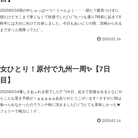
2020/02/16雨の中しゅっぱーつ！うーんよく・・・寝た？暖房つけずに
寝たけどそこまで寒くなくて快適でした(´∪`*)いつも通り7時前に起きて8
時半には大分に向けて出発しました。今日もあいにくの雨…宮崎から出る
までずっと雨降ってた( ´...
2020.02.16
女ひとり！原付で九州一周✨【7日
目】
2020/02/14優しさあふれる宿でした(^ ^)今日、起きて部屋を出るとなにや
らこんな置き手紙が！ぁぁぁぁぁあありがとうございます✨さすがに朝は
食べられなかったのでランチ時に頂きました(´∪`*)とても美味しかった💓
フェリーで根占に！ゲ...
2020.02.14