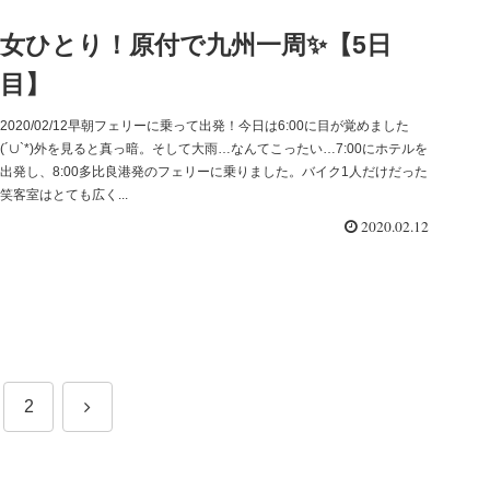
女ひとり！原付で九州一周✨【5日
目】
2020/02/12早朝フェリーに乗って出発！今日は6:00に目が覚めました
(´∪`*)外を見ると真っ暗。そして大雨…なんてこったい…7:00にホテルを
出発し、8:00多比良港発のフェリーに乗りました。バイク1人だけだった
笑客室はとても広く...
2020.02.12
次
2
へ