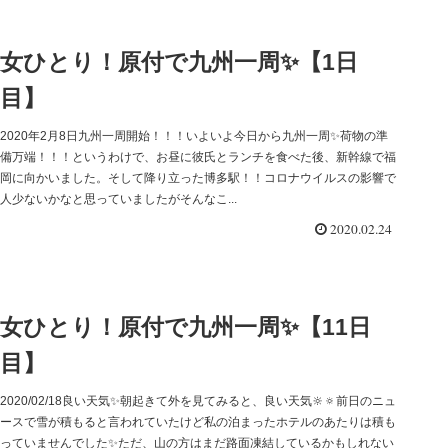
女ひとり！原付で九州一周✨【1日
目】
2020年2月8日九州一周開始！！！いよいよ今日から九州一周✨荷物の準
備万端！！！というわけで、お昼に彼氏とランチを食べた後、新幹線で福
岡に向かいました。そして降り立った博多駅！！コロナウイルスの影響で
人少ないかなと思っていましたがそんなこ...
2020.02.24
女ひとり！原付で九州一周✨【11日
目】
2020/02/18良い天気✨朝起きて外を見てみると、良い天気🔆🔅前日のニュ
ースで雪が積もると言われていたけど私の泊まったホテルのあたりは積も
っていませんでした✨ただ、山の方はまだ路面凍結しているかもしれない