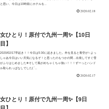
と思い、今日は10時前にホテルを...
2020.02.18
女ひとり！原付で九州一周✨【10日
目】
2020/02/17早起き！！今日は5:30に起きました。外を見ると青空が✨よっ
しゃあ今日はいい天気になるぞ！と思ったのもつかの間…出発してすぐ雪
がふりはじめました❄そして風がめちゃくちゃ強い！！！ずーっとハンド
ル取られっぱなしでした( ´...
2020.02.17
女ひとり！原付で九州一周✨【9日
目】