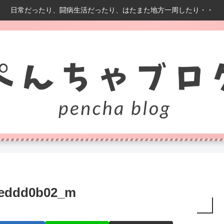
日常だったり、闘病生活だったり、はたまた地方一周したり・・
1eddd0b02_m