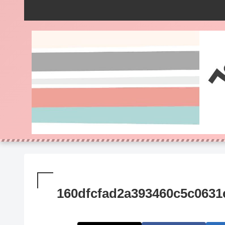
160dfcfad2a393460c5c063