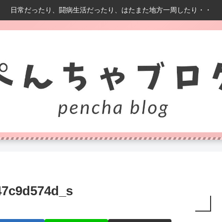
日常だったり、闘病生活だったり、はたまた地方一周したり・・
47c9d574d_s