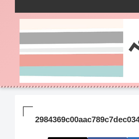
2984369c00aac789c7dec03