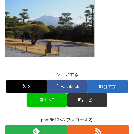
シェアする
X
Facebook
はてブ
LINE
コピー
phm96125をフォローする